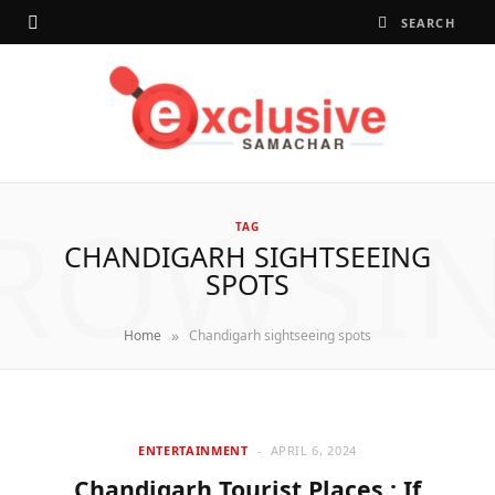
ROWSI
TAG
CHANDIGARH SIGHTSEEING
SPOTS
»
Home
Chandigarh sightseeing spots
ENTERTAINMENT
APRIL 6, 2024
Chandigarh Tourist Places : If