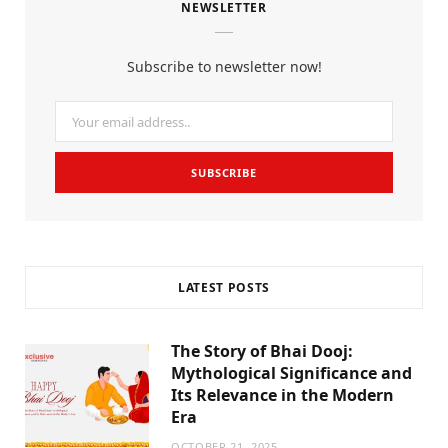
NEWSLETTER
e
t
t
b
t
a
Subscribe to newsletter now!
o
e
g
o
r
r
k
a
m
LATEST POSTS
The Story of Bhai Dooj:
Mythological Significance and
Its Relevance in the Modern
Era
OCTOBER 21, 2025