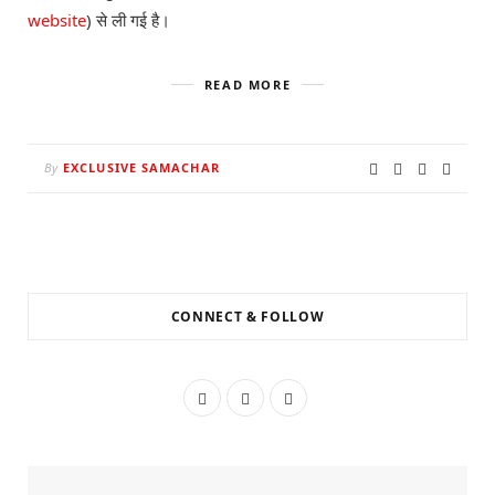
website
) से ली गई है।
READ MORE
By
EXCLUSIVE SAMACHAR
CONNECT & FOLLOW
F
T
I
a
w
n
c
i
s