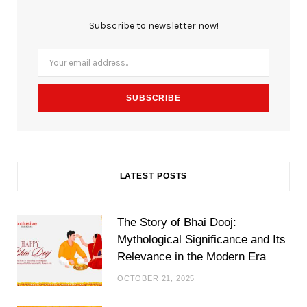
b
t
a
Subscribe to newsletter now!
o
e
g
o
r
r
k
a
m
LATEST POSTS
The Story of Bhai Dooj:
Mythological Significance and Its
Relevance in the Modern Era
OCTOBER 21, 2025