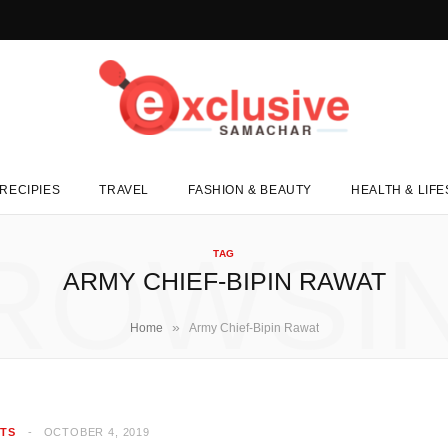
RECIPIES
TRAVEL
FASHION & BEAUTY
HEALTH & LIF
ROWSI
TAG
ARMY CHIEF-BIPIN RAWAT
»
Home
Army Chief-Bipin Rawat
TS
OCTOBER 4, 2019