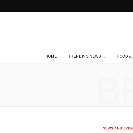
F
T
I
a
w
n
c
i
s
e
t
t
HOME
TRENDING NEWS
FOOD & 
b
t
a
o
e
g
B
o
r
r
k
a
m
NEWS AND EVEN