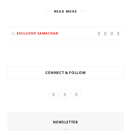
READ MORE
By
EXCLUSIVE SAMACHAR
CONNECT & FOLLOW
F
T
I
a
w
n
c
i
s
NEWSLETTER
e
t
t