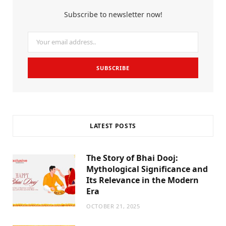
b
t
a
Subscribe to newsletter now!
o
e
g
o
r
r
k
a
m
LATEST POSTS
The Story of Bhai Dooj:
Mythological Significance and
Its Relevance in the Modern
Era
OCTOBER 21, 2025