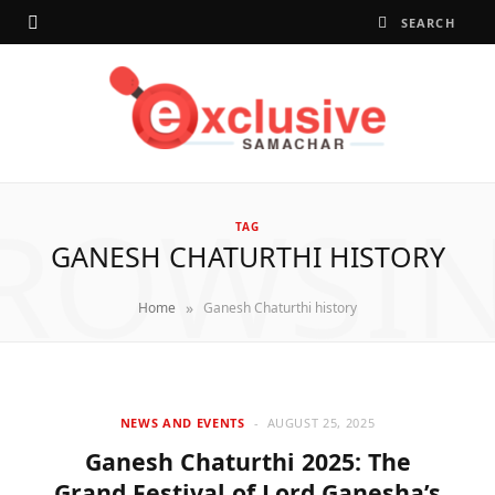
ROWSI
TAG
GANESH CHATURTHI HISTORY
»
Home
Ganesh Chaturthi history
NEWS AND EVENTS
AUGUST 25, 2025
Ganesh Chaturthi 2025: The
Grand Festival of Lord Ganesha’s