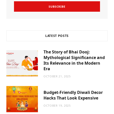
k
a
m
LATEST POSTS
The Story of Bhai Dooj:
Mythological Significance and
Its Relevance in the Modern
Era
OCTOBER 21, 2025
Budget-Friendly Diwali Decor
Hacks That Look Expensive
OCTOBER 19, 2025