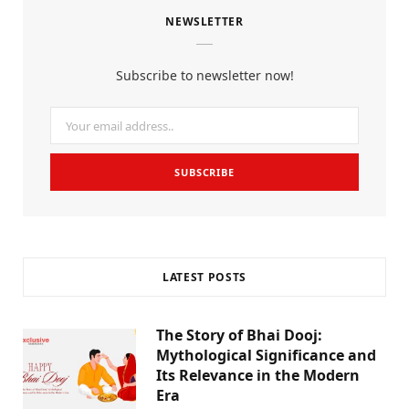
NEWSLETTER
e
t
t
b
t
a
Subscribe to newsletter now!
o
e
g
o
r
r
k
a
m
LATEST POSTS
The Story of Bhai Dooj:
Mythological Significance and
Its Relevance in the Modern
Era