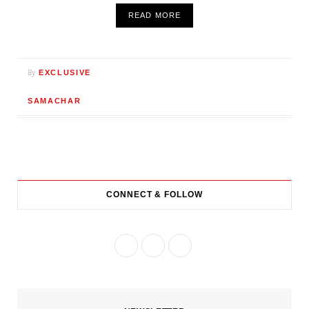
READ MORE
By
EXCLUSIVE
SAMACHAR
CONNECT & FOLLOW
F
T
I
a
w
n
c
i
s