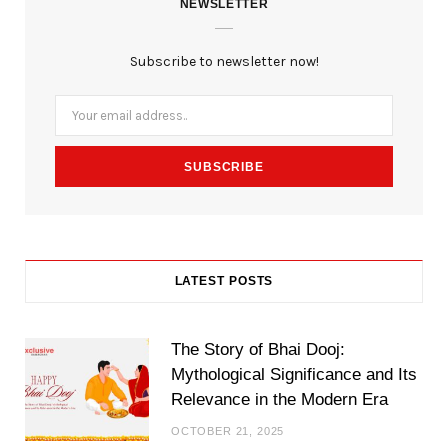
NEWSLETTER
e
t
t
b
t
a
Subscribe to newsletter now!
o
e
g
o
r
r
k
a
m
LATEST POSTS
The Story of Bhai Dooj:
Mythological Significance and Its
Relevance in the Modern Era
OCTOBER 21, 2025