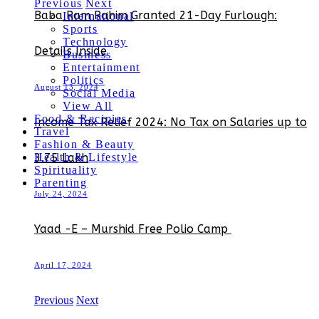
Previous
Next
Baba Ram Rahim Granted 21-Day Furlough:
International
Sports
Technology
Details Inside
Business
Entertainment
Politics
August 13, 2024
Social Media
View All
Food & Recipies
Income Tax Relief 2024: No Tax on Salaries up to
Travel
Fashion & Beauty
3.75 Lakh
Health & Lifestyle
Spirituality
Parenting
July 24, 2024
Yaad -E – Murshid Free Polio Camp
April 17, 2024
Previous
Next