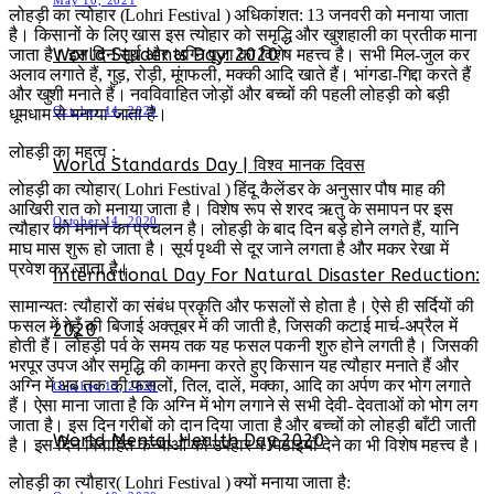
May 10, 2021
लोहड़ी का त्योहार (Lohri Festival ) अधिकांशत: 13 जनवरी को मनाया जाता
है। किसानों के लिए खास इस त्योहार को समृद्धि और खुशहाली का प्रतीक माना
World Students Day: 2020
जाता है। इस दिन सूर्य और अग्नि पूजा का विशेष महत्त्व है। सभी मिल-जुल कर
अलाव लगाते हैं, गुड़, रोड़ी, मूंगफली, मक्की आदि खाते हैं। भांगडा-गिद्दा करते हैं
और खुशी मनाते हैं। नवविवाहित जोड़ों और बच्चों की पहली लोहड़ी को बड़ी
October 14, 2020
धूमधाम से मनाया जाता है।
लोहड़ी का महत्व :
World Standards Day | विश्व मानक दिवस
लोहड़ी का त्योहार( Lohri Festival ) हिंदू कैलेंडर के अनुसार पौष माह की
आखिरी रात को मनाया जाता है। विशेष रूप से शरद ऋतु के समापन पर इस
October 14, 2020
त्यौहार को मनाने का प्रचलन है। लोहड़ी के बाद दिन बड़े होने लगते हैं, यानि
माघ मास शुरू हो जाता है। सूर्य पृथ्वी से दूर जाने लगता है और मकर रेखा में
प्रवेश कर जाता है।
International Day For Natural Disaster Reduction:
सामान्यतः त्यौहारों का संबंध प्रकृति और फसलों से होता है। ऐसे ही सर्दियों की
फसल में गेहूँ की बिजाई अक्तूबर में की जाती है, जिसकी कटाई मार्च-अप्रैल में
2020
होती हैं। लोहड़ी पर्व के समय तक यह फसल पकनी शुरु होने लगती है। जिसकी
भरपूर उपज और समृद्धि की कामना करते हुए किसान यह त्यौहार मनाते हैं और
अग्नि में अब तक की फसलों, तिल, दालें, मक्का, आदि का अर्पण कर भोग लगाते
October 13, 2020
हैं। ऐसा माना जाता है कि अग्नि में भोग लगाने से सभी देवी- देवताओं को भोग लग
जाता है। इस दिन गरीबों को दान दिया जाता है और बच्चों को लोहड़ी बाँटी जाती
World Mental Health Day 2020
है। इस दिन विवाहित कन्याओं को उपहार व मिठाइयाँ देने का भी विशेष महत्त्व है।
लोहड़ी का त्यौहार( Lohri Festival ) क्यों मनाया जाता है: