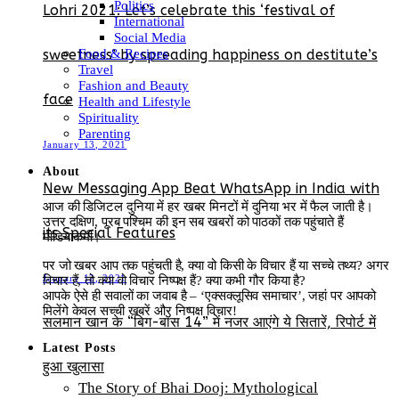
Politics
Lohri 2021: Let’s celebrate this ‘festival of
International
Social Media
sweetness’ by spreading happiness on destitute’s
Food & Recipes
Travel
Fashion and Beauty
face
Health and Lifestyle
Spirituality
Parenting
January 13, 2021
About
New Messaging App Beat WhatsApp in India with
आज की डिजिटल दुनिया में हर खबर मिनटों में दुनिया भर में फैल जाती है।
उत्तर दक्षिण, पूरब पश्चिम की इन सब खबरों को पाठकों तक पहुंचाते हैं
its Special Features
मीडियाकर्मी।
पर जो खबर आप तक पहुंचती है, क्या वो किसी के विचार हैं या सच्चे तथ्य? अगर
January 12, 2021
विचार हैं, तो क्या वो विचार निष्पक्ष हैं? क्या कभी गौर किया है?
आपके ऐसे ही सवालों का जवाब है – ‘एक्सक्लूसिव समाचार’, जहां पर आपको
मिलेंगे केवल सच्ची खबरें और निष्पक्ष विचार!
सलमान खान के “बिग-बॉस 14” में नजर आएंगे ये सितारें, रिपोर्ट में
Latest Posts
हुआ खुलासा
The Story of Bhai Dooj: Mythological