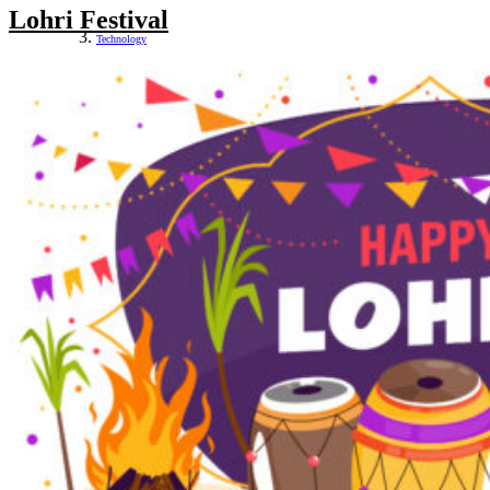
Lohri Festival
Technology
Business
Entertainment
Politics
Social Media
View All
World Population Day 2021: Theme, History and
Significance
July 10, 2021