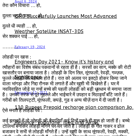
April 6, 2024
तेरा कौन विचारा … हो,
दुल्ला भट्टी वाला … हो,
ISRO Successfully Launches Most Advanced
दुल्ले धी व्याही … हो,
Weather Satellite INSAT-3DS
सेर शक्कर पाई … हो,
……….
February 19, 2024
लोहडी पर खास :
Engineers Day 2021- Know it’s history and
त्यौहारों का विशेष संबंध पकवानों से रहता ही है। सरसों का साग, मक्के की रोटी
खासतौर पर बनाया जाता है। लोहड़ी के दिन तिल, मूंगफली, रेवड़ी, गज्ज़क,
Significance
फुल्ले लोहड़ी की पहचान होते हैं। रात को अलाव पर इक्ट्‌ठे होकर किया जाने
वाला भांगड़ा और गिद्दा रौनक भी लगाते हैं और खुशी भी बिखेरते हैं। घर में
नवविवाहित जोड़े या नन्हें बच्चे की पहली लोहडी को बड़ी धूमधाम से मनाया जाता
September 15, 2021
है। उनकी तरफ से पूरे मुहल्ले और भाईचारे में उपहार व मिठाइ‌याँ बाँटे जाते हैं।
गरीबों को तिलपट्टी, मूंगफली, कपड़े, गुड व अन्य चीज़ें दान में दी जाती है।
130 Rupees Prepaid recharge plan comparison Jio,
ऐसे मनाते हैं लोहडी पर्व :
कई इलाकों में तो लोहड़ी की तैयारियाँ कई दिनों पहले ही शुरू हो जाती हैं। बच्चे
Reliance, Vodafone, Idea and Airtel
टोलियाँ बनाकर लोहड़ी माँगने घर-घर जाते हैं। लोहड़ी के गीत गाकर व ढोल
बजाकर वे सभी से लोहड़ी माँगते हैं। उन्हें खुशी के साथ मूंगफली, रेवड़ी, मक्की,