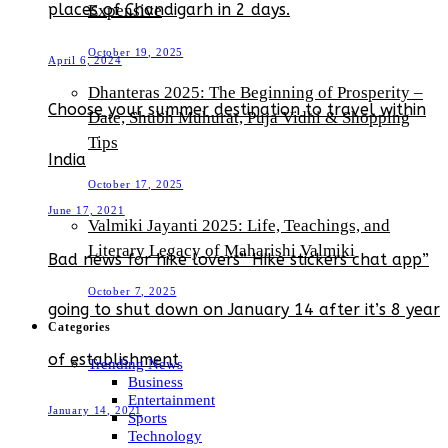
places of Chandigarh in 2 days.
Expensive
October 19, 2025
April 6, 2024
Dhanteras 2025: The Beginning of Prosperity –
Choose your summer destination to travel within
Date, Shubh Muhurat, Puja Vidhi & Shopping
Tips
India
October 17, 2025
June 17, 2021
Valmiki Jayanti 2025: Life, Teachings, and
Literary Legacy of Maharishi Valmiki
Bad news for hike lovers” Hike stickers chat app”
October 7, 2025
going to shut down on January 14 after it’s 8 year
Categories
of establishment
Trending News
Business
Entertainment
January 14, 2021
Sports
Technology