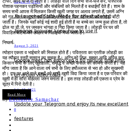
टॉफी, आदि चीजें दी जाती हैं। लोहड़ी वाले दिन सभी सज-धज कर, पारंपरिक
August 19, 2021
पोशाक पहनकर पड़ोसियों और संबंधियों को मिलते हैं व बधाईयाँ देते हैं। शाम के
समय सभी आपस में मिलकर किसी खुली जगह पर अलाव लगाते हैं, उसमें अग्नि
Jio launched Study Mode for the students,
को गुड़, तिल व भुट्टा आदि अर्पित करते हैं। फिर वहाँ सभी को लोहड़ी बाँटी
जाती है। जिनके यहाँ कोई नई शादी हुई होती है या बच्चे का जन्म हुआ होता है, तो
ढोल या डी.जे. पर जमकर भांगडा व गिद्दा किया जाता है। लोहड़ी पर घर की
Jiopages browser know how to use it
विवाहित बेटियों को उपहार व मिठाइ‌याँ भेजी जाती हैं।
निष्कर्ष-
August 5, 2021
त्योहार एकता व भाईचारे की मिसाल होते हैं। पवित्रता का प्रतीक लोहड़ी का
यह त्यौहार स्त्री सम्मान का सूचक है। अग्नि को तिल, मक्का आदि अर्पित कर
Google meet has enforced a 60 minute time limit
किसान सभी के लिए खुशहाली, समृद्धि व अच्छी फसल की कामना करते हैं। यह
माँगा जाता है कि आने वाला वर्ष सभी के लिए हर्षोल्लास से भरा हो और सुखमयी
हो। द्वार पर आने वाले बच्चों को खुशी-खुशी विदा किया जाता है व एक परिवार की
on group video calls
खुशी में ही सारा मोहल्ला जश्न मनाता है। इस तरह लोहडी हमें एकता व प्रेम के
सूत्र में पिरो देती है।
July 19, 2021
Read More
By
Exclusive Samachar
Update your Telegram and enjoy its new excellent
0
features