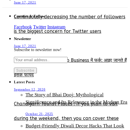
June 17, 2021
Continuously decreasing the number of followers
Connect & Follow
Facebook
Twitter
Instagram
is the biggest concern for Twitter users
Newsletter
June 17, 2021
Subscribe to newsletter now!
WhatsApp और WhatsApp Business में फर्क: आइए जानते हैं
इसके फायदे
Latest Posts
September 12, 2020
The Story of Bhai Dooj: Mythological
Significance and Its Relevance in the Modern Era
Chandigarh Tourist Places : If you plan to visit
October 21, 2025
during the weekend, then you can cover these
Budget-Friendly Diwali Decor Hacks That Look