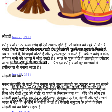
International Day Against Drug Abuse and Illicit
Trafficking 2021 History, theme, Significance
लोहड़ी
June 25, 2021
त्योहार और उत्सव-समारोह ही ऐसे अवसर होते हैं, जो जीवन को खुशियों से भरे
World Blood Donor Day; Let’s give blood & keep
रखते हैं और भाईचारे को बनाए रखते हैं। ऐसे मौकों पर ही एक दूसरे से मिलते हैं,
जश्न मनाते हैं, मिठाइ‌याँ बाँटते हैं और पूजा-अनुष्ठान करते हैं। वर्षभर कोई न कोई
त्यौहार सभी को आपस में जोड़े रखते हैं। साल के शुरू होते ही लोहड़ी का त्योहार
the world beating
आता है। तिल, गुड़ और अग्नि को समर्पित इस त्योहार को पूरे भारतवर्ष में
हर्षोल्लास से मनाया जाता है।
June 13, 2021
लोहडी का पर्व :
मकर संक्रांति से पहले दिन मनाया जाने वाला लोहड़ी का त्योहार साल का सबसे
Mother, A Greatest Inspiration and Epitome of
प्रथम त्योहार होता है। लोहड़ी को पहले ‘तिलोड़ी’ नाम से जाना जाता था, जो
तिल और रोड़ी (गुड की रोड़ी) दो शब्दों से मिलकर बना था। धीरे-धीरे लोग इसे
लोहड़ी कहने लगे। यह पंजाब, हरियाणा, हिमाचल प्रदेश, दिल्ली और पूरे उत्तरी
Love. Happy Mother’s Day!
भारत में बड़ी ही धूमधाम से मनाया जाता है। पंजाबी समुदाय के लोगों के लिए
लोहड़ी पर्व का विशेष महत्व है।