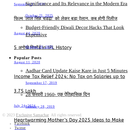
Significance and Its Relevance in the Modern Era
September 11, 2020
October 21, 2025
फिल्म ‘लाल सिंह चड्ढा’ को लेकर बडा़ ऐलान, कब होगी रिलीज
Budget-Friendly Diwali Decor Hacks That Look
August 14, 2020
Expensive
5 अनोखे रिकॉर्ड in IPL History
October 19, 2025
Popular Posts
August 11, 2020
Aadhar Card Update Kaise Kare in Just 5 Minutes
Income Tax Relief 2024: No Tax on Salaries up to
September 17, 2019
3.75 Lakh
28 फरवरी 1960- एक ऐतिहासिक दिन
July 24, 2024
February 28, 2019
© 2023
Exclusive Samachar
. All rights reserved.
Heartwarming Mother’s Day 2025 Ideas to Make
Facebook
Twitter