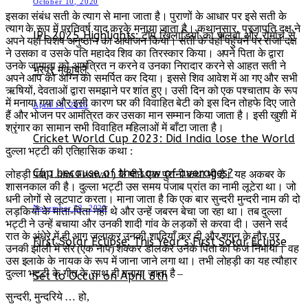
October 10, 2020
इसका संबंध सती के त्याग से माना जाता है। पुराणों के आधार पर इसे सती के
त्याग के रूप में प्रतिवर्ष याद करके मनाया जाता है। कथानुसार, प्रजापति दक्ष ने
IPL 2025 Highlights: टॉप खिलाड़ियों का जलवा और रोमांच से
अपने यहाँ विशेष अनुष्ठान का आयोजन किया। सती के वहाँ पहुंचने पर राजा दक्ष
ने उसका व उसके पति महादेव शिव का तिरस्कार किया। अपने पिता के द्वारा
उनके जामाता को आमंत्रित न करने व उनका निरादार करने से आहत सती ने
भरपूर मुकाबले
अपने आप को अग्नि को समर्पित कर दिया। इससे शिव आवेश में आ गए और सभी
ऋषियों, देवताओं द्वारा समझाने पर शांत हुए। उसी दिन को एक पश्चाताप के रूप
में मनाया गया और इसी कारण घर की विवाहित बेटी को इस दिन तोहफे दिए जाते
April 18, 2025
हैं और भोजन पर आमंत्रित कर उसका मान सम्मान किया जाता है। इसी खुशी में
श्रृंगार का सामान सभी विवाहित महिलाओं में बाँटा जाता है।
Cricket World Cup 2023: Did India lose the World
दुल्ला भट्टी की एतिहासिक कथा :
Cup because of the Law of averages?
लोहड़ी पर्व( Lohri Festival ) के पीछे एक पुरानी कथा भी है। यह अकबर के
शासनकाल की है। दुल्ला भट्टी उस समय पंजाब प्रांत का नामी लूटेरा था। जो
धनी लोगों से लूटपाट करता। माना जाता है कि एक बार सुन्दरी मुन्दरी नाम की दो
November 22, 2023
लड़कियों के माता-पिता नहीं थे और उन्हें जबरन बेचा जा रहा था। तब दुल्ला
भट्टी ने उन्हें बचाया और उनकी शादी गांव के लड़कों से करवा दी। उसने सर्द
रात के अंधेरे में ही आग जलाकर उनकी शादियाँ कर दी और शगुन के तौर पर
First Solar Eclipse: This Year’s First Solar Eclipse
उनकी झोली में सेर (एक नाप) शक्कर डालकर उनके पिता का फर्ज निभाया। वह
उस इलाके के नायक के रूप में जाना जाने लगा था। तभी लोहड़ी का यह त्यौहार
दुल्ला भट्टी के गीत के साथ ही मनाया जाता है –
Set to Occur on April 8th
सुन्दरी, मुन्दरिये … हो,