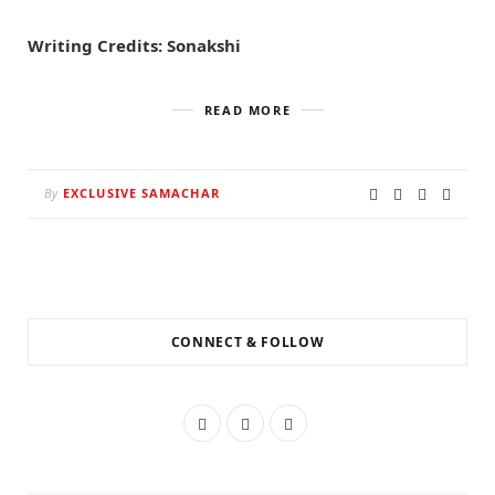
Writing Credits: Sonakshi
READ MORE
By
EXCLUSIVE SAMACHAR
CONNECT & FOLLOW
F
T
I
a
w
n