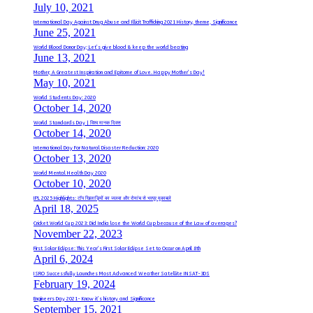
July 10, 2021
International Day Against Drug Abuse and Illicit Trafficking 2021 History, theme, Significance
June 25, 2021
World Blood Donor Day; Let’s give blood & keep the world beating
June 13, 2021
Mother, A Greatest Inspiration and Epitome of Love. Happy Mother’s Day!
May 10, 2021
World Students Day: 2020
October 14, 2020
World Standards Day | विश्व मानक दिवस
October 14, 2020
International Day For Natural Disaster Reduction: 2020
October 13, 2020
World Mental Health Day 2020
October 10, 2020
IPL 2025 Highlights: टॉप खिलाड़ियों का जलवा और रोमांच से भरपूर मुकाबले
April 18, 2025
Cricket World Cup 2023: Did India lose the World Cup because of the Law of averages?
November 22, 2023
First Solar Eclipse: This Year’s First Solar Eclipse Set to Occur on April 8th
April 6, 2024
ISRO Successfully Launches Most Advanced Weather Satellite INSAT-3DS
February 19, 2024
Engineers Day 2021- Know it’s history and Significance
September 15, 2021