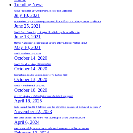
Trending News
World Population Day 2021: Theme, History and Significance
July 10, 2021
International Day Against Drug Abuse and Illicit Trafficking 2021 History, theme, Significance
June 25, 2021
World Blood Donor Day; Let’s give blood & keep the world beating
June 13, 2021
Mother, A Greatest Inspiration and Epitome of Love. Happy Mother’s Day!
May 10, 2021
World Students Day: 2020
October 14, 2020
World Standards Day | विश्व मानक दिवस
October 14, 2020
International Day For Natural Disaster Reduction: 2020
October 13, 2020
World Mental Health Day 2020
October 10, 2020
IPL 2025 Highlights: टॉप खिलाड़ियों का जलवा और रोमांच से भरपूर मुकाबले
April 18, 2025
Cricket World Cup 2023: Did India lose the World Cup because of the Law of averages?
November 22, 2023
First Solar Eclipse: This Year’s First Solar Eclipse Set to Occur on April 8th
April 6, 2024
ISRO Successfully Launches Most Advanced Weather Satellite INSAT-3DS
February 19, 2024