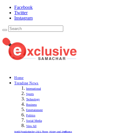
Facebook
Twitter
Instagram
Home
Trending News
International
Sports
Technology
Business
Entertainment
Politics
Social Media
View All
World Population Day 2021: Theme, History and Significance