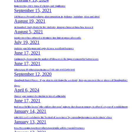
Engineers Day 2021- Know it’s history and Significance
September 15, 2021
130 Rupees Prepaid recharge plan comparison Jio, Reliance, Vodafone, Idea and Airtel
August 19, 2021
Jio launched Study Mode for the students, Jiopages browser know how to use it
August 5, 2021
Google meet has enforced a 60 minute time limit on group video calls
July 19, 2021
Update your Telegram and enjoy its new excellent features
June 17, 2021
Continuously decreasing the number of followers is the biggest concern for Twitter users
June 17, 2021
WhatsApp और WhatsApp Business में फर्क: आइए जानते हैं इसके फायदे
September 12, 2020
Chandigarh Tourist Places : If you plan to visit during the weekend, then you can cover these places of Chandigarh in 2
days.
April 6, 2024
Choose your summer destination to travel within India
June 17, 2021
Bad news for hike lovers” Hike stickers chat app” going to shut down on January 14 after it’s 8 year of establishment
January 14, 2021
Lohri 2021: Let’s celebrate this ‘festival of sweetness’ by spreading happiness on destitute’s face
January 13, 2021
New Messaging App Beat WhatsApp in India with its Special Features