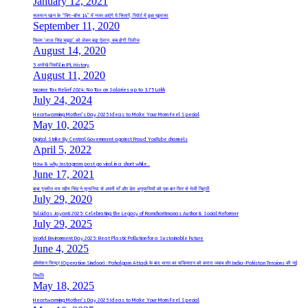
January 12, 2021
सलमान खान के “बिग-बॉस 14” में नजर आएंगे ये सितारें, रिपोर्ट में हुआ खुलासा
September 11, 2020
फिल्म ‘लाल सिंह चड्ढा’ को लेकर बडा़ ऐलान, कब होगी रिलीज
August 14, 2020
5 अनोखे रिकॉर्ड in IPL History
August 11, 2020
Income Tax Relief 2024: No Tax on Salaries up to 3.75 Lakh
July 24, 2024
Heartwarming Mother’s Day 2025 Ideas to Make Your Mom Feel Special
May 10, 2025
Digital Strike By Central Government against Fraud YouTube channels
April 5, 2022
How & why Instagram post go viral in a short while..
June 17, 2021
बाबा गुरमीत राम रहीम सिंह ने सुनारिया से अपनी माँ और डेरा अनुयायियों को एक बार फिर से भेजी चिट्ठी
July 29, 2020
Tulsidas Jayanti 2025: Celebrating the Legacy of Ramcharitmanas Author & Social Reformer
July 29, 2025
World Environment Day 2025: Beat Plastic Pollution for a Sustainable Future
June 4, 2025
ऑपरेशन सिन्दूर (Operation Sindoor) : Pahalgam Attack के बाद भारत का पाकिस्तान को करारा जवाब और India-Pakistan Tensions की नई
स्थिति
May 18, 2025
Heartwarming Mother’s Day 2025 Ideas to Make Your Mom Feel Special