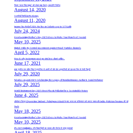
फिल्म ‘लाल सिंह चड्ढा’ को लेकर बडा़ ऐलान, कब होगी रिलीज
August 14, 2020
5 अनोखे रिकॉर्ड in IPL History
August 11, 2020
Income Tax Relief 2024: No Tax on Salaries up to 3.75 Lakh
July 24, 2024
Heartwarming Mother’s Day 2025 Ideas to Make Your Mom Feel Special
May 10, 2025
Digital Strike By Central Government against Fraud YouTube channels
April 5, 2022
How & why Instagram post go viral in a short while..
June 17, 2021
बाबा गुरमीत राम रहीम सिंह ने सुनारिया से अपनी माँ और डेरा अनुयायियों को एक बार फिर से भेजी चिट्ठी
July 29, 2020
Tulsidas Jayanti 2025: Celebrating the Legacy of Ramcharitmanas Author & Social Reformer
July 29, 2025
World Environment Day 2025: Beat Plastic Pollution for a Sustainable Future
June 4, 2025
ऑपरेशन सिन्दूर (Operation Sindoor) : Pahalgam Attack के बाद भारत का पाकिस्तान को करारा जवाब और India-Pakistan Tensions की नई
स्थिति
May 18, 2025
Heartwarming Mother’s Day 2025 Ideas to Make Your Mom Feel Special
May 10, 2025
IPL 2025 Highlights: टॉप खिलाड़ियों का जलवा और रोमांच से भरपूर मुकाबले
April 18, 2025