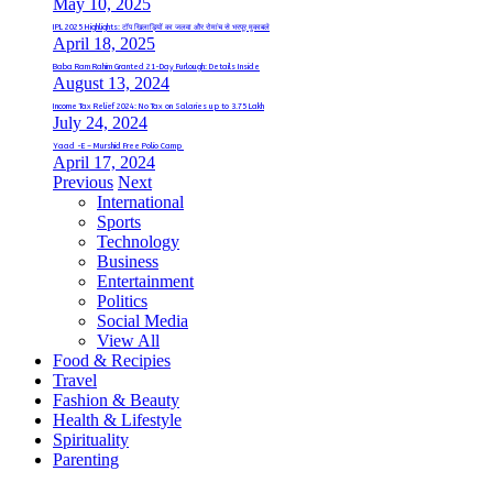
May 10, 2025
IPL 2025 Highlights: टॉप खिलाड़ियों का जलवा और रोमांच से भरपूर मुकाबले
April 18, 2025
Baba Ram Rahim Granted 21-Day Furlough: Details Inside
August 13, 2024
Income Tax Relief 2024: No Tax on Salaries up to 3.75 Lakh
July 24, 2024
Yaad -E – Murshid Free Polio Camp
April 17, 2024
Previous
Next
International
Sports
Technology
Business
Entertainment
Politics
Social Media
View All
Food & Recipies
Travel
Fashion & Beauty
Health & Lifestyle
Spirituality
Parenting