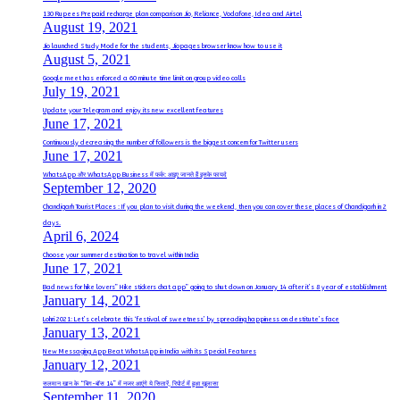
130 Rupees Prepaid recharge plan comparison Jio, Reliance, Vodafone, Idea and Airtel
August 19, 2021
Jio launched Study Mode for the students, Jiopages browser know how to use it
August 5, 2021
Google meet has enforced a 60 minute time limit on group video calls
July 19, 2021
Update your Telegram and enjoy its new excellent features
June 17, 2021
Continuously decreasing the number of followers is the biggest concern for Twitter users
June 17, 2021
WhatsApp और WhatsApp Business में फर्क: आइए जानते हैं इसके फायदे
September 12, 2020
Chandigarh Tourist Places : If you plan to visit during the weekend, then you can cover these places of Chandigarh in 2
days.
April 6, 2024
Choose your summer destination to travel within India
June 17, 2021
Bad news for hike lovers” Hike stickers chat app” going to shut down on January 14 after it’s 8 year of establishment
January 14, 2021
Lohri 2021: Let’s celebrate this ‘festival of sweetness’ by spreading happiness on destitute’s face
January 13, 2021
New Messaging App Beat WhatsApp in India with its Special Features
January 12, 2021
सलमान खान के “बिग-बॉस 14” में नजर आएंगे ये सितारें, रिपोर्ट में हुआ खुलासा
September 11, 2020