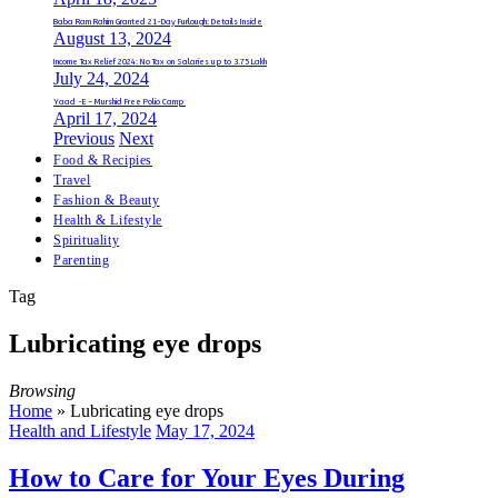
Baba Ram Rahim Granted 21-Day Furlough: Details Inside
August 13, 2024
Income Tax Relief 2024: No Tax on Salaries up to 3.75 Lakh
July 24, 2024
Yaad -E – Murshid Free Polio Camp
April 17, 2024
Previous
Next
Food & Recipies
Travel
Fashion & Beauty
Health & Lifestyle
Spirituality
Parenting
Tag
Lubricating eye drops
Browsing
Home
»
Lubricating eye drops
Health and Lifestyle
May 17, 2024
How to Care for Your Eyes During