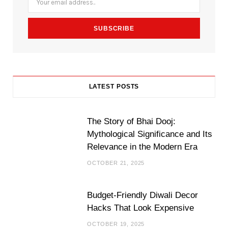
o
r
r
k
a
m
LATEST POSTS
The Story of Bhai Dooj:
Mythological Significance and Its
Relevance in the Modern Era
OCTOBER 21, 2025
Budget-Friendly Diwali Decor
Hacks That Look Expensive
OCTOBER 19, 2025