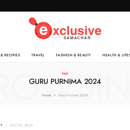
& RECIPIES
TRAVEL
FASHION & BEAUTY
HEALTH & LIFE
ROWSI
TAG
GURU PURNIMA 2024
»
Home
Guru Purnima 2024
TY
JULY 20, 2024