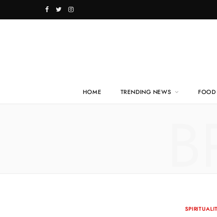
F
T
I
a
w
n
c
i
s
e
t
t
b
t
a
HOME
TRENDING NEWS
FOOD 
o
e
g
B
o
r
r
k
a
m
SPIRITUALI