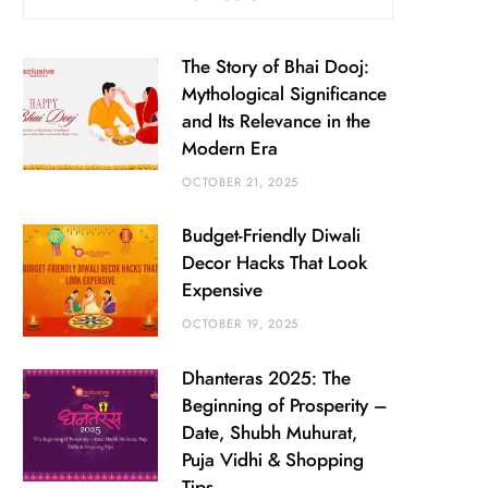
The Story of Bhai Dooj:
Mythological Significance
and Its Relevance in the
Modern Era
OCTOBER 21, 2025
Budget-Friendly Diwali
Decor Hacks That Look
Expensive
OCTOBER 19, 2025
Dhanteras 2025: The
Beginning of Prosperity –
Date, Shubh Muhurat,
Puja Vidhi & Shopping
Tips