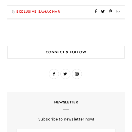
By
EXCLUSIVE SAMACHAR
CONNECT & FOLLOW
F
T
I
a
w
n
c
i
s
NEWSLETTER
e
t
t
b
t
a
Subscribe to newsletter now!
o
e
g