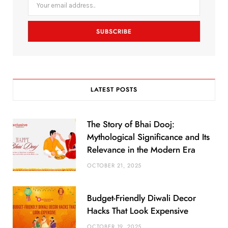
o
r
r
k
a
m
LATEST POSTS
The Story of Bhai Dooj:
Mythological Significance and Its
Relevance in the Modern Era
OCTOBER 21, 2025
Budget-Friendly Diwali Decor
Hacks That Look Expensive
OCTOBER 19, 2025