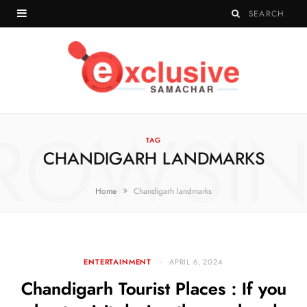
ROWSI
TAG
CHANDIGARH LANDMARKS
»
Home
Chandigarh landmarks
ENTERTAINMENT
APRIL 6, 2024
Chandigarh Tourist Places : If you