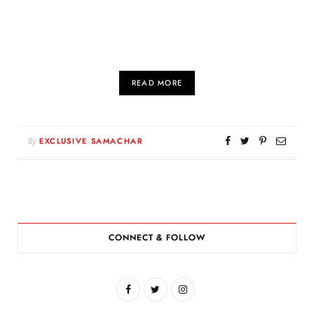
READ MORE
By
EXCLUSIVE SAMACHAR
CONNECT & FOLLOW
F
T
I
a
w
n