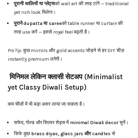
पुरानी
थालियों
या
प्लेट्स
को wall art की तरह टांगें — traditional
yet rich look मिलेगा।
पुराने
dupatta
या
saree
को table runner या curtain की
तरह use करें — इससे royal feel बढ़ती है।
Pro Tip:
कुछ mirrors और gold accents जोड़ने से हर DIY चीज़
instantly premium लगेगी।
मिनिमल
लेकिन
क्लासी
सेटअप
(Minimalist
yet Classy Diwali Setup)
कम चीज़ों में भी बड़ा असर लाया जा सकता है।
सफेद, गोल्ड और सिल्वर शेड्स में
minimal Diwali decor
चुनें।
सिर्फ कुछ
brass diyas, glass jars
और
candles
से