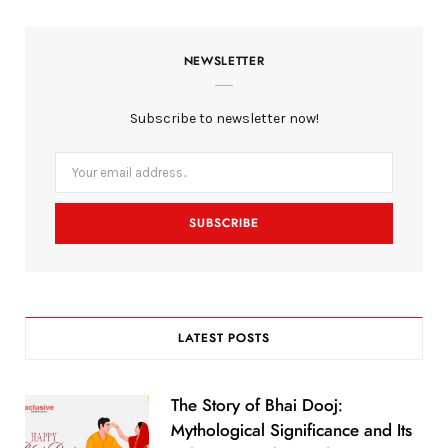
c
i
s
NEWSLETTER
e
t
t
b
t
a
Subscribe to newsletter now!
o
e
g
o
r
r
k
a
m
LATEST POSTS
The Story of Bhai Dooj:
Mythological Significance and Its