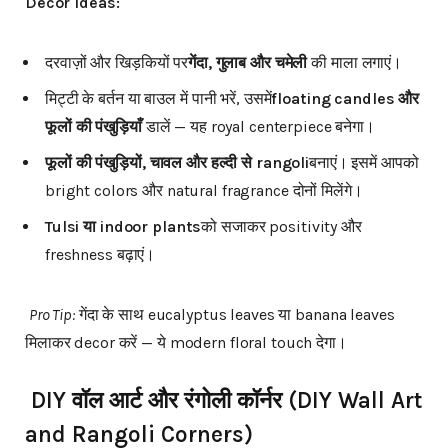
Decor Ideas:
दरवाज़ों और खिड़कियों पर
गेंदा
,
गुलाब
और
चमेली
की माला लगाएं।
मिट्टी के बर्तन या बाउल में पानी भरें, उसमें
floating candles
और
फूलों
की
पंखुड़ियाँ
डालें — यह royal centerpiece बनेगा।
फूलों
की
पंखुड़ियों
,
चावल
और
हल्दी
से
rangoli
बनाएं। इसमें आपको
bright colors और natural fragrance दोनों मिलेंगे।
Tulsi
या
indoor plants
को सजाकर positivity और
freshness बढ़ाएं।
Pro Tip:
गेंदा के साथ eucalyptus leaves या banana leaves
मिलाकर decor करें — ये modern floral touch देगा।
DIY
वॉल
आर्ट
और
रंगोली
कॉर्नर
(DIY Wall Art
and Rangoli Corners)