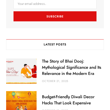
o
r
r
k
a
m
LATEST POSTS
The Story of Bhai Dooj:
Mythological Significance and Its
Relevance in the Modern Era
OCTOBER 21, 2025
Budget-Friendly Diwali Decor
Hacks That Look Expensive