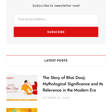
b
t
a
Subscribe to newsletter now!
o
e
g
o
r
r
k
a
m
LATEST POSTS
The Story of Bhai Dooj:
Mythological Significance and Its
Relevance in the Modern Era
OCTOBER 21, 2025