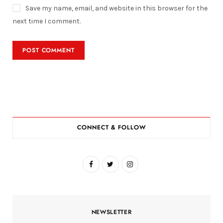
Save my name, email, and website in this browser for the
next time I comment.
CONNECT & FOLLOW
F
T
I
a
w
n
c
i
s
NEWSLETTER
e
t
t