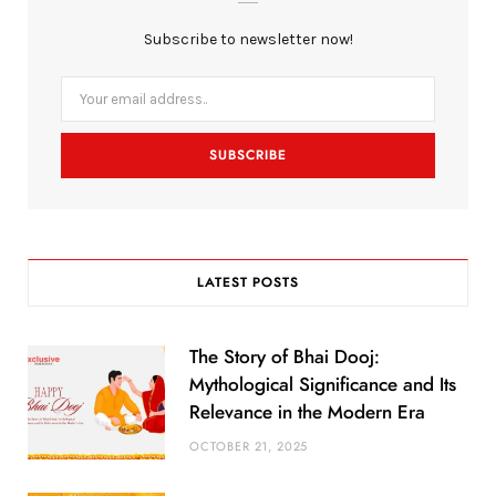
b
t
a
Subscribe to newsletter now!
o
e
g
o
r
r
k
a
m
LATEST POSTS
The Story of Bhai Dooj:
Mythological Significance and Its
Relevance in the Modern Era
OCTOBER 21, 2025