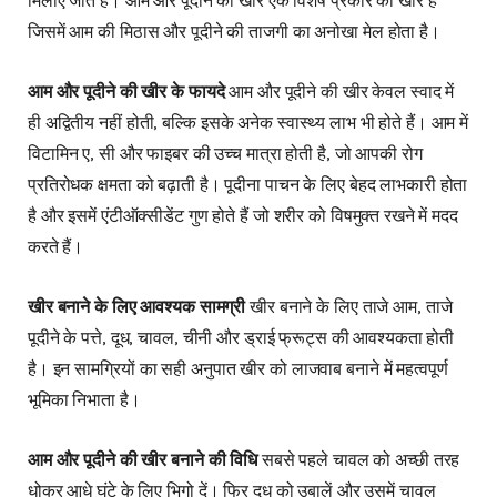
मिलाए जाते हैं। आम और पूदीने की खीर एक विशेष प्रकार की खीर है
जिसमें आम की मिठास और पूदीने की ताजगी का अनोखा मेल होता है।
खीर के साथ
संतुलित आहार, हेल्दी ईटिंग
खानपान के टिप्स
आम और पूदीने की खीर के फायदे
आम और पूदीने की खीर केवल स्वाद में
ही अद्वितीय नहीं होती, बल्कि इसके अनेक स्वास्थ्य लाभ भी होते हैं। आम में
FAQ: आम और पूदीने
विटामिन ए, सी और फाइबर की उच्च मात्रा होती है, जो आपकी रोग
की खीर
प्रतिरोधक क्षमता को बढ़ाती है। पूदीना पाचन के लिए बेहद लाभकारी होता
Conclusion
है और इसमें एंटीऑक्सीडेंट गुण होते हैं जो शरीर को विषमुक्त रखने में मदद
करते हैं।
खीर बनाने के लिए आवश्यक सामग्री
खीर बनाने के लिए ताजे आम, ताजे
पूदीने के पत्ते, दूध, चावल, चीनी और ड्राई फ्रूट्स की आवश्यकता होती
है। इन सामग्रियों का सही अनुपात खीर को लाजवाब बनाने में महत्वपूर्ण
भूमिका निभाता है।
आम और पूदीने की खीर बनाने की विधि
सबसे पहले चावल को अच्छी तरह
धोकर आधे घंटे के लिए भिगो दें। फिर दूध को उबालें और उसमें चावल