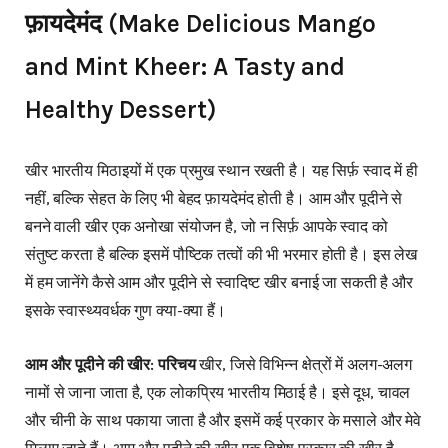
खीर को सहेजने के
खीर को फ्रिज में रखने के तरीके, खीर को
फ़ायदेमंद (Make Delicious Mango
तरीके
फ्रेश कैसे रखें
and Mint Kheer: A Tasty and
खीर के साथ
भारतीय भोजन, विदेशी भोजन, मिठाईयां
Healthy Dessert)
लोकप्रिय व्यंजन
खीर से जुड़ी खास
खीर के रोचक तथ्य, प्रसिद्ध खीर रेसिपीज़
खीर भारतीय मिठाइयों में एक प्रमुख स्थान रखती है। यह सिर्फ़ स्वाद में ही
बातें
नहीं, बल्कि सेहत के लिए भी बेहद फ़ायदेमंद होती है। आम और पूदीने से
खीर बनाने में होने
खीर को बिगाड़ने वाली चीज़ें, सुधार के तरीके
बनने वाली खीर एक अनोखा संयोजन है, जो न सिर्फ़ आपके स्वाद को
वाली आम गलतियाँ
संतुष्ट करता है बल्कि इसमें पौष्टिक तत्वों की भी भरमार होती है। इस लेख
में हम जानेंगे कैसे आम और पूदीने से स्वादिष्ट खीर बनाई जा सकती है और
खीर का अर्थशास्त्र
खीर बनाने की लागत, बजट फ्रेंडली खीर
इसके स्वास्थ्यवर्धक गुण क्या-क्या हैं।
खीर के परंपरागत
पुराने समय की खीर, वर्तमान में खीर की
आम और पूदीने की खीर: परिचय
खीर, जिसे विभिन्न क्षेत्रों में अलग-अलग
परिदृश्य
लोकप्रियता
नामों से जाना जाता है, एक लोकप्रिय भारतीय मिठाई है। इसे दूध, चावल
खीर के लिए बाजार में
बाजार में मिलने वाले खीर के मिक्स, खीर
और चीनी के साथ पकाया जाता है और इसमें कई प्रकार के मसाले और मेवे
उपलब्ध उत्पाद
बनाने की मशीनें