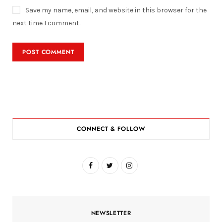
Save my name, email, and website in this browser for the
next time I comment.
CONNECT & FOLLOW
F
T
I
a
w
n
c
i
s
NEWSLETTER
e
t
t