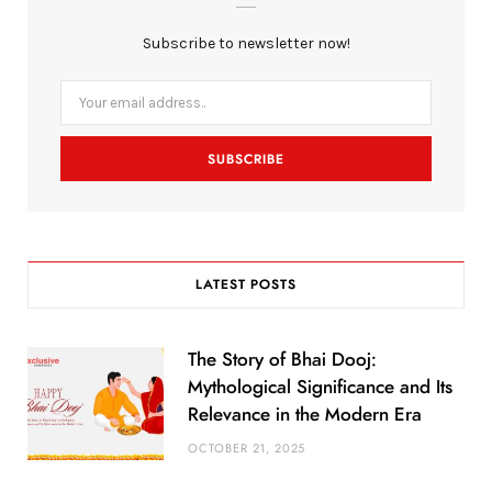
b
t
a
Subscribe to newsletter now!
o
e
g
o
r
r
k
a
m
LATEST POSTS
The Story of Bhai Dooj:
Mythological Significance and Its
Relevance in the Modern Era
OCTOBER 21, 2025