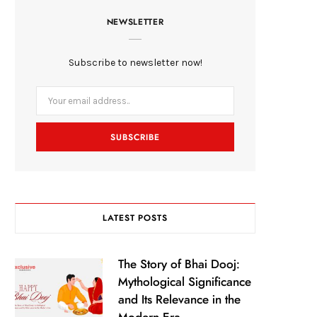
c
i
s
NEWSLETTER
e
t
t
b
t
a
Subscribe to newsletter now!
o
e
g
o
r
r
k
a
m
LATEST POSTS
The Story of Bhai Dooj:
Mythological Significance
and Its Relevance in the