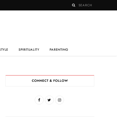
STYLE
SPIRITUALITY
PARENTING
CONNECT & FOLLOW
F
T
I
a
w
n