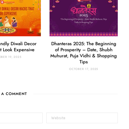
endly Diwali Decor
Dhanteras 2025: The Beginning
t Look Expensive
of Prosperity – Date, Shubh
Muhurat, Puja Vidhi & Shopping
BER 19, 2025
Tips
OCTOBER 17, 2025
E A COMMENT