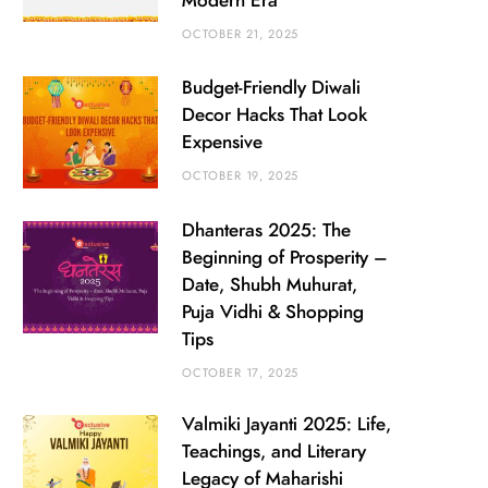
Modern Era
OCTOBER 21, 2025
Budget-Friendly Diwali
Decor Hacks That Look
Expensive
OCTOBER 19, 2025
Dhanteras 2025: The
Beginning of Prosperity –
Date, Shubh Muhurat,
Puja Vidhi & Shopping
Tips
OCTOBER 17, 2025
Valmiki Jayanti 2025: Life,
Teachings, and Literary
Legacy of Maharishi