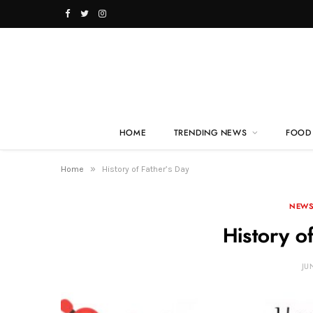
F
T
I
a
w
n
c
i
s
e
t
t
b
t
a
HOME
TRENDING NEWS
FOOD 
o
e
g
»
Home
History of Father’s Day
o
r
r
NEWS
k
a
History o
m
JU